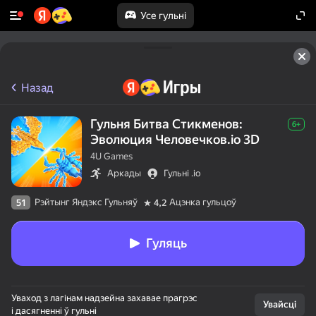
Усе гульні
Назад
Гульня Битва Стикменов:
6+
Эволюция Человечков.io 3D
4U Games
Аркады
Гульні .io
Рэйтынг Яндэкс Гульняў
Ацэнка гульцоў
51
4,2
Гуляць
Уваход з лагінам надзейна захавае прагрэс
Увайсці
і дасягненні ў гульні