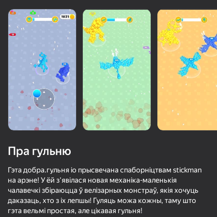
Пра гульню
Гэта добра.гульня io прысвечана спаборніцтвам stickman
на арэне! У ёй з'явілася новая механіка-маленькія
чалавечкі збіраюцца ў велізарных монстраў, якія хочуць
даказаць, хто з іх лепшы! Гуляць можа кожны, таму што
гэта вельмі простая, але цікавая гульня!