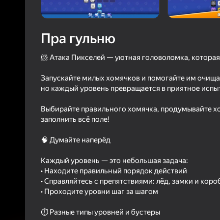
4,3
Ацэнк
Уваход з л
Пра гульню
захавае пра
ў гульні
🐹 Атака Пикселей — уютная головоломка, которая 
Запускайте милых хомячков и помогайте им очищат
но каждый уровень превращается в приятное испыт
Выбирайте правильного хомячка, продумывайте х
Б
заполнить всё поле!
🧠 Думайте наперёд
Каждый уровень — это небольшая задача:
• Находите правильный порядок действий
• Справляйтесь с препятствиями: лёд, замки и коро
• Проходите уровни шаг за шагом
⏱ Разные типы уровней и бустеры