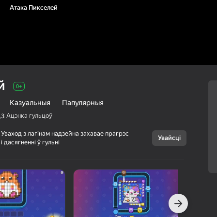
Атака Пикселей
й
0+
Казуальныя
Папулярныя
Ацэнка гульцоў
,3
Уваход з лагінам надзейна захавае прагрэс
Увайсці
і дасягненні ў гульні
Скасаваць
Атака Пикселей
0+
Hazar games
Галаваломкі
Казуальныя
Папулярныя
г Яндэкс Гульняў