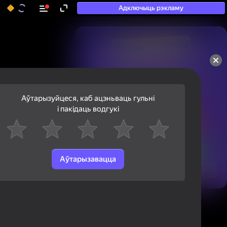
Адключыць рэкламу
50+ тап-гульняў, у якія

гуляюць нават тыя, хто

«не гуляе»
Аўтарызуйцеся, каб ацэньваць гульні
і пакідаць водгукі
Аўтарызавацца
Паглядзець