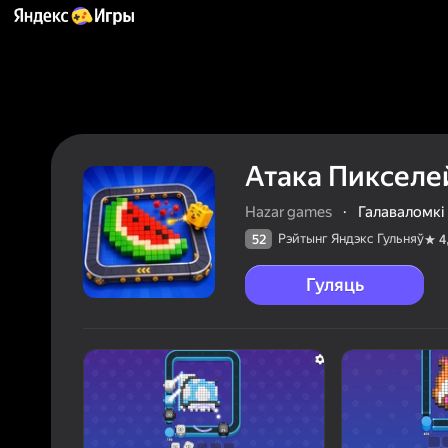
Атака Пикселе
Hazar games
·
Галаваломкі
Рэйтынг Яндэкс Гульняў
52
4
Гуляць
52
Рэйтын