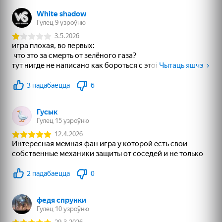
78
86
82
Пузырьковая Башня
Три в ряд: Красивая
Сортировка и
3D
деревня
Удаление Товаров:
Матч 3
16+
73
76
75
Шарики в колбах
Пасьянс
Solitaire Mahjong
«Чередование»
Classic