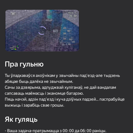
16+
16+
76
81
90
Пасьянс «Косынка»
Сокровища Пиратов
Спасение уток:
Удаление винтов
Пра гульню
88
80
74
Солитёр Пазлы
Маджонг Бах-бах
Bubble Hit
Ты ўладкаваўся ахоўнікам у звычайны пад'езд-але тыдзень
абяцае быць далёка не звычайным.
Сачы за дзвярыма, адпуджвай хуліганаў, не дай вандалам
сапсаваць маёмасць і эканомце батарэю.
Пяць начэй, адзін пад'езд і куча дзіўных падзей... паспрабуйце
выжыць і зарабіць свае грошы.
89
77
76
Як гуляць
ТапТап Стрелка
Судоку Мастер
Цветные линии 98
- Ваша задача-пратрымацца з 00: 00 да 06: 00 раніцы.