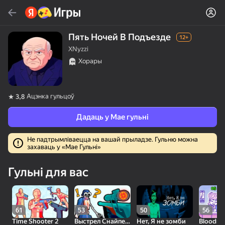
Знайсці
Знайсці гульню або жанр
Пять Ночей В Подъезде
12+
XNyzzi
Яндекс Игры
Хорары
Рэкамендуем
Ацэнка гульцоў
3,8
Дадаць у Мае гульні
Не падтрымліваецца на вашай прыладзе. Гульню можна
захаваць у «Мае Гульні»
16+
85
80
83
Пасьянс «Паук» (1, 2,
Слова из слова
Скайдом - Три в Ряд!
Гульні для вас
4 масти)
Топавая
61
53
50
56
Time Shooter 2
Выстрел Снайпера
Нет, Я не зомби
Bloodm