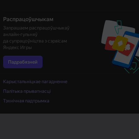
Распрацоўшчыкам
Запрашаем распрацоўшчыкаў
анлайн-гульняў
да супрацоўніцтва з сэрвісам
Яндекс Игры
Падрабязней
Карыстальніцкае пагадненне
Палітыка прыватнасці
Тэхнічная падтрымка