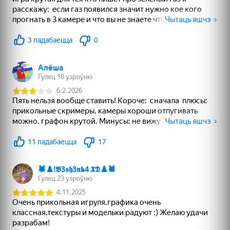
83
78
74
Пасьянс Слов
Павук (4)
Море Слов
18+
84
80
75
Стрелки: Помоги
Дурак классический
Косынка по 3 карты
этой семье
Топавая