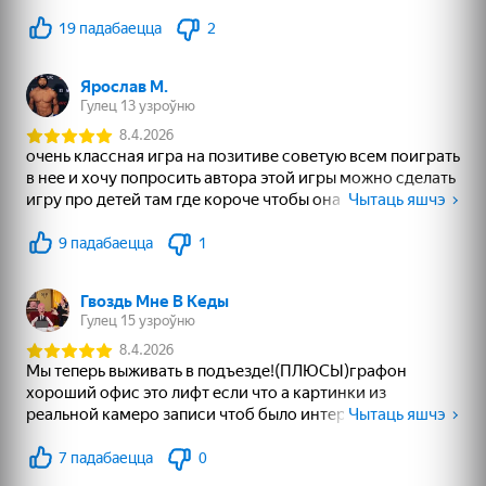
85
83
68
Рецепт Счастья
Собери цветы:
Bubble Shooter
Релакс Три в ряд
Challenge
16+
80
78
83
Нарды длинные и
Павук (1)
Тайна Самоцветов:
короткие
Ключ Сокровищ -
Три в ряд
81
83
79
Bubble Level Classic
Маджонг: тренеруй
Маджонг бесплатно
Ум