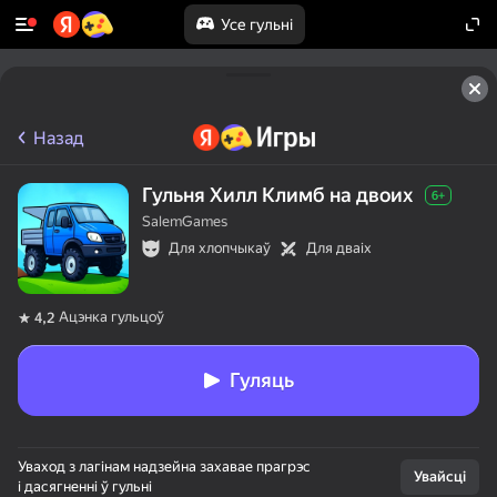
Усе гульні
Назад
Гульня Хилл Климб на двоих
6+
SalemGames
Для хлопчыкаў
Для дваіх
Ацэнка гульцоў
4,2
Гуляць
Уваход з лагінам надзейна захавае прагрэс
Увайсці
і дасягненні ў гульні