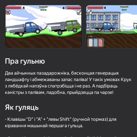
Павярніце прыладу
Гульня працуе толькі ў гарызантальнай
арыентацыі
Пра гульню
Два айчынных пазадарожніка, бясконцая генерацыя
ландшафту і абмежаваны запас паліва! У такіх умовах Крук
з лябёдкай напэўна спатрэбіцца і не раз. А падбіраць
каністры з палівам, падобна, прыйдзецца па чарзе!
Як гуляць
ГУЛЯЦЬ
- Клавішы "D" і "A" + "левы Shift" (ручной тормаз) для
72
70
66
74
кіравання машынай першага гульца.
Extreme Drift: Highway Clash
Pixel Car Racer
4 плеера - игры на двоих, троих, четверых