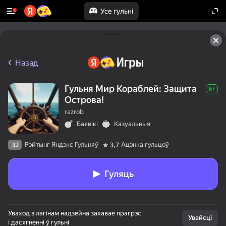
Усе гульні
Назад
Гульня Мир Кораблей: Защита
6+
Острова!
razrob
Баявікі
Казуальныя
Рэйтынг Яндэкс Гульняў
Ацэнка гульцоў
32
3,7
Гуляць
Уваход з лагінам надзейна захавае прагрэс
Увайсці
і дасягненні ў гульні