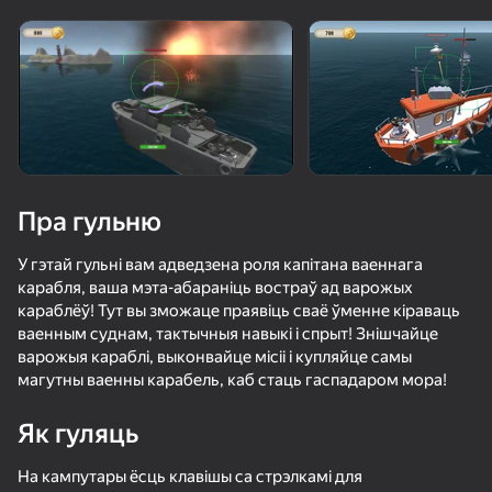
Павярніце прыладу
Гульня працуе толькі ў гарызантальнай
арыентацыі
Пра гульню
У гэтай гульні вам адведзена роля капітана ваеннага
карабля, ваша мэта-абараніць востраў ад варожых
караблёў! Тут вы зможаце праявіць сваё ўменне кіраваць
ваенным суднам, тактычныя навыкі і спрыт! Знішчайце
варожыя караблі, выконвайце місіі і купляйце самы
магутны ваенны карабель, каб стаць гаспадаром мора!
ГУЛЯЦЬ
Як гуляць
61
59
60
42
Потешные полки
FPV Камикадзе дрон симулятор
Самолеты Против Танков
На кампутары ёсць клавішы са стрэлкамі для