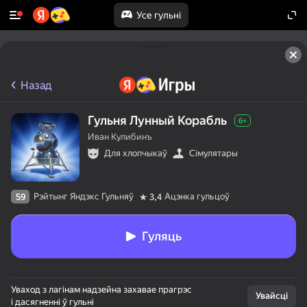
Усе гульні
Назад
Гульня Лунный Корабль
6+
Иван Кулибинъ
Для хлопчыкаў
Сімулятары
Рэйтынг Яндэкс Гульняў
Ацэнка гульцоў
59
3,4
Гуляць
Уваход з лагінам надзейна захавае прагрэс
Увайсці
і дасягненні ў гульні