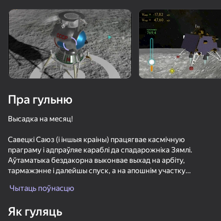
Павярніце прыладу
Гульня працуе толькі ў гарызантальнай
арыентацыі
Пра гульню
Высадка на месяц!
Савецкі Саюз (і іншыя краіны) працягвае касмічную
праграму і адпраўляе караблі да спадарожніка Зямлі.
Аўтаматыка бездакорна выконвае выхад на арбіту,
тармажэнне і далейшы спуск, а на апошнім участку
ГУЛЯЦЬ
траекторыі менавіта вы вырашаеце, дзе і як адбудзецца
Чытаць поўнасцю
сутыкненне з паверхняй.
68
71
63
48
Як гуляць
Легендарны месяцовы касмічны апарат LK-11F94
По Центру Принятия Решений: Ракеты и Дроны
Песочница Вселенная
Симулятор Разрушений - Песочница 3Д