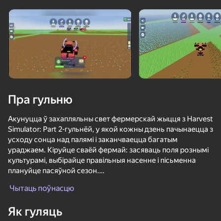
«не гуляе»
Паглядзець
Пра гульню
Акунуцца ў захапляльны свет фермерскай жыцця з Harvest
Simulator: Part 2-гульнёй, у якой кожны дзень пачынаецца з
усходу сонца над палямі і заканчваецца багатым
ураджаем. Кіруйце сваёй фермай: засяваць поля рознымі
культурамі, выбірайце правільныя насенне і пісьменна
плануйце пасяўной сезон.
Назірайце за дынамічным працэсам вырошчвання
Чытаць поўнасцю
сельскагаспадарчых культур, Збірайце ўраджай і
70
50+ лепшых гульняў, у якія гуляюць

52
73
66
прадавайце сваю прадукцыю з прыбыткам.
нават тыя, хто «не гуляе»
Як гуляць
Pixel Car Racer
Выкарыстоўвайце атрыманыя сродкі для куплі новых
Симулятор артиллериста 3D с друзьями
Truck Simulator : European Roads