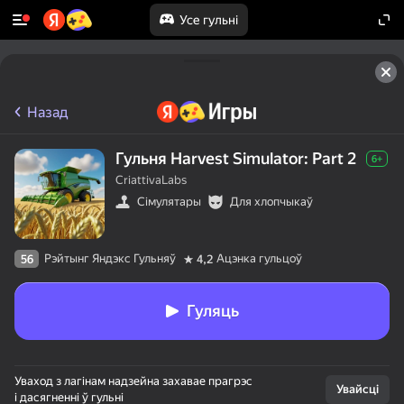
Усе гульні
Назад
Гульня Harvest Simulator: Part 2
6+
CriattivaLabs
Сімулятары
Для хлопчыкаў
Рэйтынг Яндэкс Гульняў
Ацэнка гульцоў
56
4,2
Гуляць
50+ лепшых гульняў,

Уваход з лагінам надзейна захавае прагрэс
у якія гуляюць

Увайсці
і дасягненні ў гульні
нават тыя, хто
