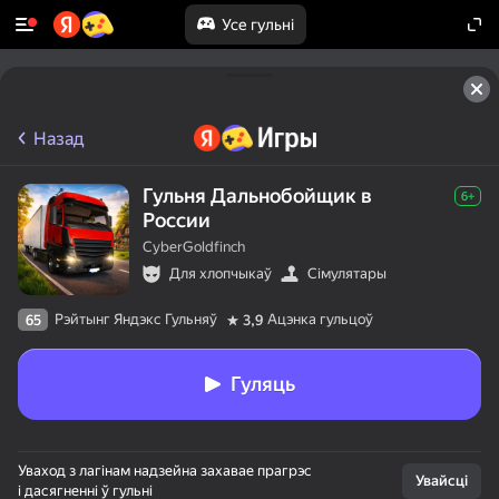
Усе гульні
Назад
Гульня Дальнобойщик в
6+
России
CyberGoldfinch
Для хлопчыкаў
Сімулятары
Рэйтынг Яндэкс Гульняў
Ацэнка гульцоў
65
3,9
Гуляць
Уваход з лагінам надзейна захавае прагрэс
Увайсці
і дасягненні ў гульні