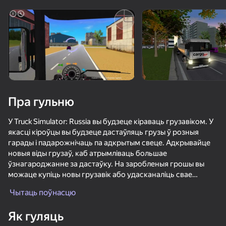
Павярніце прыладу
Гульня працуе толькі ў гарызантальнай
арыентацыі
Пра гульню
У Truck Simulator: Russia вы будзеце кіраваць грузавіком. У
якасці кіроўцы вы будзеце дастаўляць грузы ў розныя
гарады і падарожнічаць па адкрытым свеце. Адкрывайце
новыя віды грузаў, каб атрымліваць большае
ўзнагароджанне за дастаўку. На заробленыя грошы вы
можаце купіць новы грузавік або удасканаліць свае
ГУЛЯЦЬ
грузавікі, а таксама павысіць кваліфікацыю кіроўцы.
Чытаць поўнасцю
Мноства налад кіравання і прадукцыйнасці дазволяць вам
72
71
72
81
атрымаць неабходны вопыт ад гульні.
Як гуляць
Дрифт суета на ЗИЛЕ
Симулятор Разрушений Автомобилей и Аварий
Шашки по Питеру или Арабский дрифт