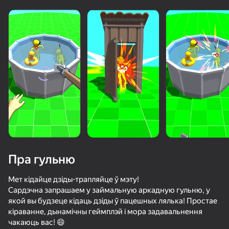
Пра гульню
Мет кідайце дзіды-трапляйце ў мэту!
Сардэчна запрашаем у займальную аркадную гульню, у
якой вы будзеце кідаць дзіды ў пацешных лялька! Простае
68
50+ лепшых гульняў, у якія гуляюць

66
58
61
кіраванне, дынамічны геймплэй і мора задавальнення
нават тыя, хто «не гуляе»
Слэш Битва
Нарисуй Удар
Mr. Slice
чакаюць вас! 😄