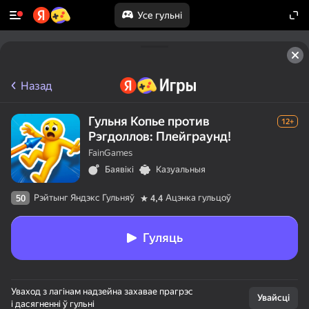
Усе гульні
Назад
Гульня Копье против
12+
Рэгдоллов: Плейграунд!
FainGames
Баявікі
Казуальныя
Рэйтынг Яндэкс Гульняў
Ацэнка гульцоў
50
4,4
Гуляць
Уваход з лагінам надзейна захавае прагрэс
Увайсці
і дасягненні ў гульні