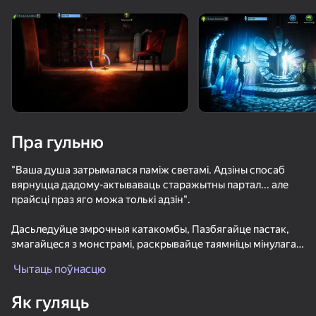
Павярніце прыладу
Гульня працуе толькі ў гарызантальнай
арыентацыі
Пра гульню
"Ваша душа затрымалася паміж светамі. Адзіны спосаб
вярнуцца дадому-актываваць старажытны партал... але
прайсці праз яго можа толькі адзін".
Дасьледуйце змрочныя катакомбы, Пазбягайце пастак,
змагайцеся з монстрамі, раскрывайце таямніцы мінулага і
ГУЛЯЦЬ
Выкарыстоўвайце магічныя артэфакты, каб адкрыць
Чытаць поўнасцю
партал і збегчы з падземнага свету.
66
58
66
Як гуляць
Змрочная атмасфера і свет іншы, поўны таямніц і небяспек
Ужас Рыбака 2: Возмездие
Doors Castle
Вахта Хоррор