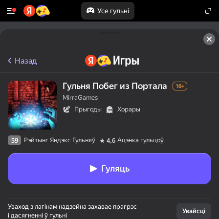
Усе гульні
Назад
Гульня Побег из Портала
16+
MirraGames
Прыгоды
Хорары
Рэйтынг Яндэкс Гульняў
Ацэнка гульцоў
59
4,6
Гуляць
Уваход з лагінам надзейна захавае прагрэс
Увайсці
і дасягненні ў гульні