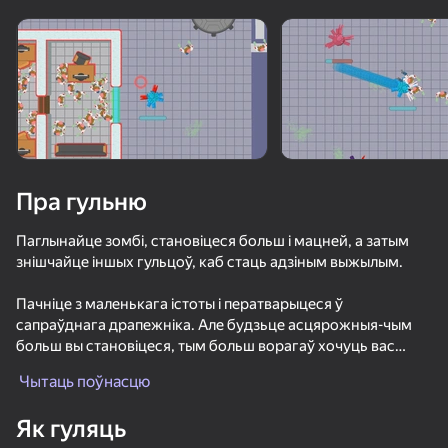
Загрузка
Пра гульню
Паглынайце зомбі, становіцеся больш і мацней, а затым
знішчайце іншых гульцоў, каб стаць адзіным выжылым.
Пачніце з маленькага істоты і ператварыцеся ў
сапраўднага драпежніка. Але будзьце асцярожныя-чым
больш вы становіцеся, тым больш ворагаў хочуць вас
з'есці.
Чытаць поўнасцю
Гульнявы працэс
Як гуляць