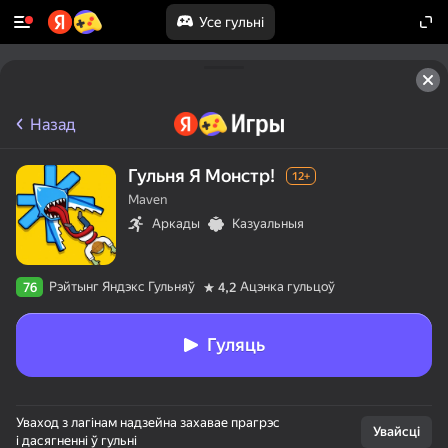
Усе гульні
Назад
Гульня Я Монстр!
12+
Maven
Аркады
Казуальныя
Рэйтынг Яндэкс Гульняў
Ацэнка гульцоў
76
4,2
Гуляць
Уваход з лагінам надзейна захавае прагрэс
Увайсці
і дасягненні ў гульні