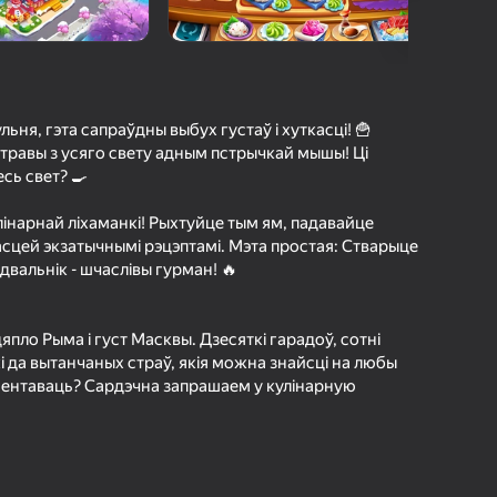
а гульцоў
агінам надзейна
Увайсці
грэс і дасягненні
льня, гэта сапраўдны выбух густаў і хуткасці! 🍟
травы з усяго свету адным пстрычкай мышы! Ці
Гуляць
сь свет? 🍳
лінарнай ліхаманкі! Рыхтуйце тым ям, падавайце
гасцей экзатычнымі рэцэптамі. Мэта простая: Стварыце
ольш падрабязна аб гульні
вальнік - шчаслівы гурман! 🔥
пло Рыма і густ Масквы. Дзесяткі гарадоў, сотні
кі да вытанчаных страў, якія можна знайсці на любы
ыментаваць? Сардэчна запрашаем у кулінарную