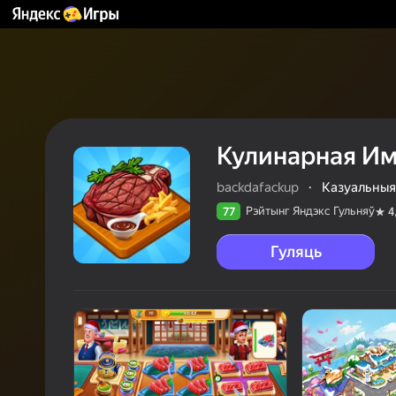
Кулинарная И
backdafackup
·
Казуальныя
Рэйтынг Яндэкс Гульняў
77
4
Гуляць
77
Рэйтын