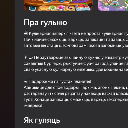
4,5
Ацэнк
Уваход з л
Пра гульню
захавае пра
ў гульні
🍔 Кулінарная імперыя - гэта не проста кулінарная гу
Пачынайце смажыць, варыць, запякаць і падаваць с
гатовыя вы стаць шэф-поварам, якога запомніць уве
👨 🍳 Пераўтварыце звычайную кухню ў эпіцэнтр ку
сакавітыя бургеры, рыхтуйце фуа-гра і здзіўляйце 
Б
сваю ўласную кулінарную імперыю, дзе кожны навед
☀️ Падарожжа па густах планеты!
Адкрыйце для сябе водары Парыжа, агонь Пекіна, ця
рэстаранаў і тысячы рэцэптаў чакаюць вас-ад класі
густ! Хочаце запякаць, смажыць, варыць і экспер
імперыю!
Як гуляць