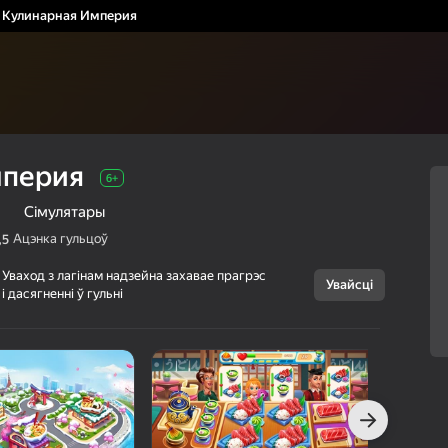
Кулинарная Империя
мперия
6+
Сімулятары
Ацэнка гульцоў
,5
Уваход з лагінам надзейна захавае прагрэс
Увайсці
і дасягненні ў гульні
Скасаваць
Кулинарная
6+
Империя
backdafackup
Казуальныя
Сімулятары
г Яндэкс Гульняў