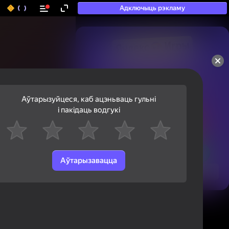
Адключыць рэкламу
50+ тап-гульняў, у якія

гуляюць нават тыя, хто

«не гуляе»
Аўтарызуйцеся, каб ацэньваць гульні
і пакідаць водгукі
Аўтарызавацца
Паглядзець