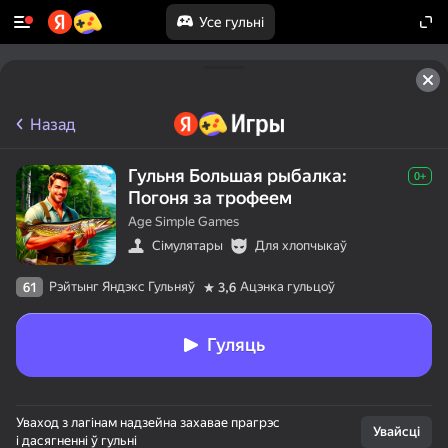
Усе гульні
Назад
Гульня Большая рыбалка:
0+
Погоня за трофеем
Age Simple Games
Сімулятары
Для хлопчыкаў
Рэйтынг Яндэкс Гульняў
Ацэнка гульцоў
61
3,6
Гуляць
Уваход з лагінам надзейна захавае прагрэс
Увайсці
і дасягненні ў гульні