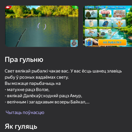
Павярніце прыладу
Гульня працуе толькі ў гарызантальнай
арыентацыі
Пра гульню
Свет вялікай рыбалкі чакае вас. У вас ёсць шанец злавіць
рыбу ў розных вадаёмах свету.
Вы можаце парыбачыць на
- матухне рацэ Волзе,
- вялікай Далёкаўсходняй рацэ Амур,
- велічным і загадкавым возеры Байкал,
ГУЛЯЦЬ
- "Жамчужына Арменіі" - Севан,
Чытаць поўнасцю
- сэрца трапічнага свету-рака Амазонка і іншыя.
71
66
62
66
Як гуляць
Рыхтуйце лепшую прыручэнне, прываджвайце рыбу,
Мой Ресейл. Симулятор кейсов, продаж и переписок
Охотник со снайперкой
Магнитная рыбалка
Рыбалка се