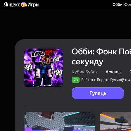
Обби: Фон
Обби: Фонк Поб
секунду
Кубик Бубик
·
Аркады
К
Рэйтынг Яндэкс Гульняў
73
4
Гуляць