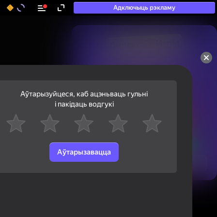
Адключыць рэкламу
50+ тап-гульняў, у якія

гуляюць нават тыя, хто

«не гуляе»
Аўтарызуйцеся, каб ацэньваць гульні
і пакідаць водгукі
Аўтарызавацца
Паглядзець