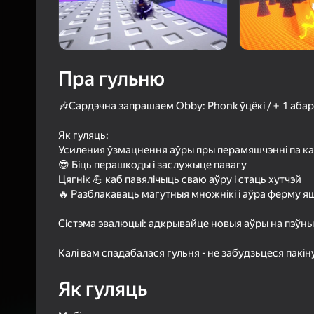
73
Рэйтын
4,3
Ацэнк
Уваход з л
захавае пра
ў гульні
Пра гульню
🎶Сардэчна запрашаем Obby: Phonk ўцёкі / + 1 абар
Як гуляць:
Усиления ўзмацнення аўры пры перамяшчэнні па к
😎 Біць перашкоды і заслужыце павагу
Б
Цягнік 💪 каб павялічыць сваю аўру і стаць хутчэй
🔥 Разблакаваць магутныя множнікі і аўра ферму я
Сістэма эвалюцыі: адкрывайце новыя аўры на пэўн
Калі вам спадабалася гульня - не забудзьцеся пакін
Як гуляць