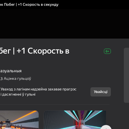
к Побег | +1 Скорость в секунду
ег | +1 Скорость в
6+
азуальныя
Ацэнка гульцоў
,3
Скасаваць
Уваход з лагінам надзейна захавае прагрэс
Увайсці
і дасягненні ў гульні
Обби: Фонк
6+
Побег | +1
Скорость в
секунду
Кубик Бубик
Аркады
Казуальныя