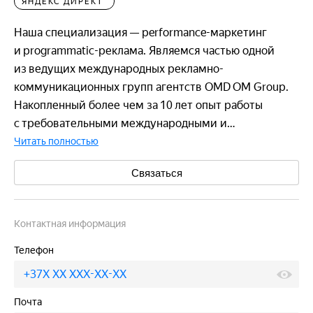
ЯНДЕКС ДИРЕКТ
Наша специализация — performance-маркетинг
и programmatic-реклама. Являемся частью одной
из ведущих международных рекламно-
коммуникационных групп агентств OMD OM Group.
Накопленный более чем за 10 лет опыт работы
с требовательными международными и…
Читать полностью
Связаться
Контактная информация
Телефон
+37X XX XXX-XX-XX
Пок
Почта