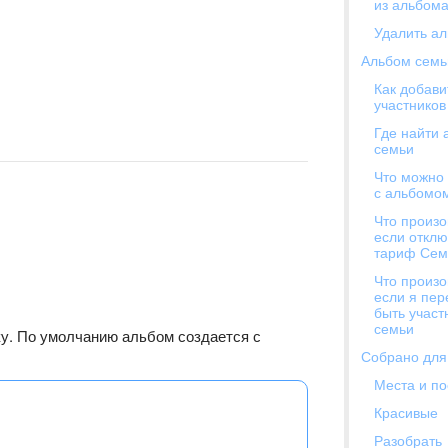
из альбом
Удалить а
Альбом семь
Как добави
участников
Где найти 
семьи
Что можно
с альбомо
Что произо
если отклю
тариф Се
Что произо
если я пер
быть участ
семьи
ку. По умолчанию альбом создается с
Собрано для
Места и по
Красивые
Разобрать