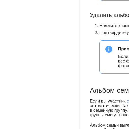
Удалить альб
Нажмите кноп
Подтвердите у
Прим
Если 
все ф
фото
Альбом сем
Если вы участник
с
автоматически. Так
в семейную группу.
группы смогут нап
Альбом семьи выгля