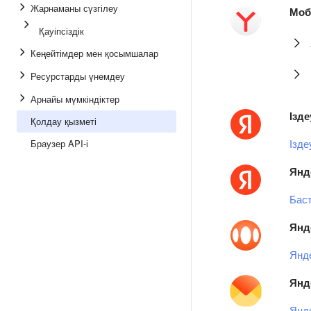
Жарнаманы сүзгілеу
Моб
Қауіпсіздік
Кеңейтімдер мен қосымшалар
Ресурстарды үнемдеу
Арнайы мүмкіндіктер
Ізде
Қолдау қызметі
Ізде
Браузер API-і
Янд
Бас
Янд
Янде
Янд
Янд