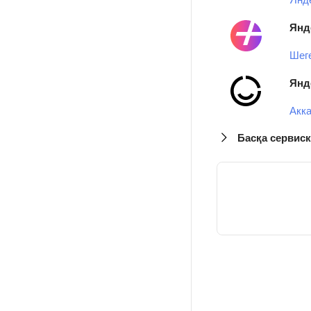
Янд
Шег
Янд
Акк
Басқа сервиск