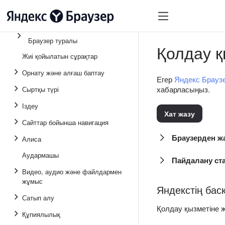
Браузер туралы
Қолдау қ
Жиі қойылатын сұрақтар
Орнату және алғаш баптау
Егер
Яндекс Брауз
хабарласыңыз.
Сыртқы түрі
Іздеу
Хат жазу
Сайттар бойынша навигация
Браузерден ж
Алиса
Аудармашы
Пайдалану ст
Видео, аудио және файлдармен
жұмыс
Яндекстің бас
Сатып алу
Қолдау қызметіне ж
Құпиялылық