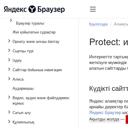
Браузер туралы
Қауіпсіздік
Алаяқты
Жиі қойылатын сұрақтар
Protect:
Орнату және алғаш баптау
Сыртқы түрі
Интернетте тартым
Іздеу
жеткізуге мүмкіндік
алатын сайттарды 
Сайттар бойынша навигация
Алиса
Күдікті сай
Аудармашы
Видео, аудио және файлдармен
Яндекс алаяқтар п
жұмыс
арнайы деректер ба
Яндекс Браузер
ықт
Сатып алу
Ақылды жолда
—
Құпиялылық