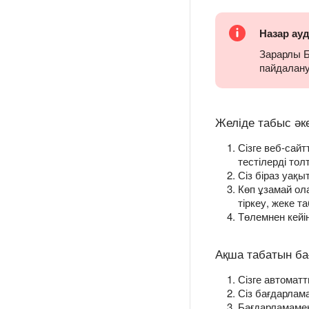
Назар ау
Зарарлы Б
пайдалан
Желіде табыс әк
Сізге веб-сай
тестілерді то
Сіз біраз уақы
Көп ұзамай ол
тіркеу, жеке 
Төлемнен кейін
Ақша табатын б
Сізге автомат
Сіз бағдарлам
Бағдарламамен