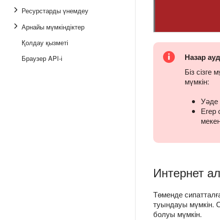
Ресурстарды үнемдеу
Арнайы мүмкіндіктер
Қолдау қызметі
Назар ау
Браузер API-і
Біз сізге
мүмкін:
Уәде 
Егер 
мекен
Интернет а
Төменде сипатталға
туындауы мүмкін. 
болуы мүмкін.