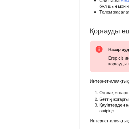
Сайттарға
жек
бұл шын мәнінд
Төлем жасалат
Қорғауды өш
Назар ау
Егер сіз 
қорғауды 
Интернет-алаяқтықт
Оң жақ жоғар
Беттің жоғарғ
Қауіптерден қ
өшіріңіз.
Интернет-алаяқтықт