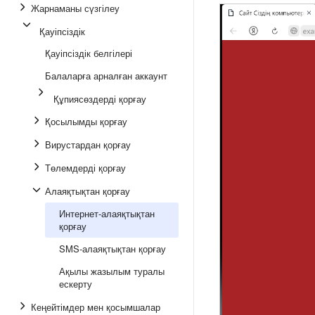
Жарнаманы сүзгілеу
Қауіпсіздік
Қауіпсіздік белгілері
Балаларға арналған аккаунт
Құпиясөздерді қорғау
Қосылымды қорғау
Вирустардан қорғау
Төлемдерді қорғау
Алаяқтықтан қорғау
Интернет-алаяқтықтан
қорғау
SMS-алаяқтықтан қорғау
Ақылы жазылым туралы
ескерту
Кеңейтімдер мен қосымшалар