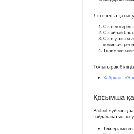
Лотереяға қатыс
Сізге лотерея
Сіз ойнай баст
Сізге ұтысты 
комиссия реті
Төлемнен кейін
Толығырақ біліңі
Хабрдағы «Янд
Қосымша қау
Protect жүйесінің 
пайдаланатын ресур
Тексерілмеген