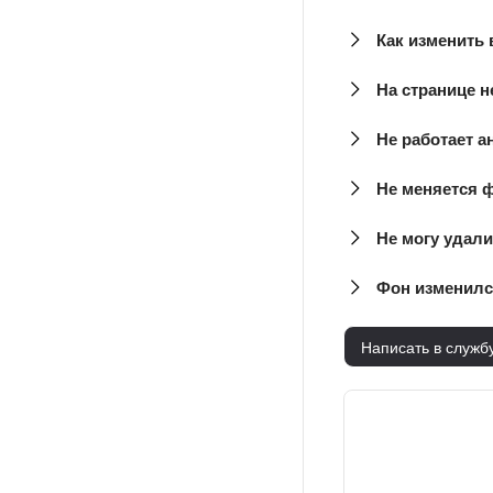
Как изменить 
На странице н
Не работает 
Не меняется ф
Не могу удал
Фон изменилс
Написать в служб