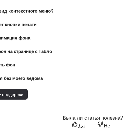
вид контекстного меню?
ет кнопки печати
анимация фона
он на странице с Табло
ить фон
я без моего ведома
у поддержки
Была ли статья полезна?
Да
Нет