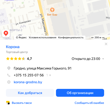
© Яндекс
Условия использования
Конфиденциальность
200 м
Корона
Торговый центр
Рейтинг
4,7
Открыто до 23:00
Гродно, улица Максима Горького, 91
+375 15 255-07-56
1
korona-grodno.by
Как добраться
Об организации
Вызвать такси
Сообщить об ошибке