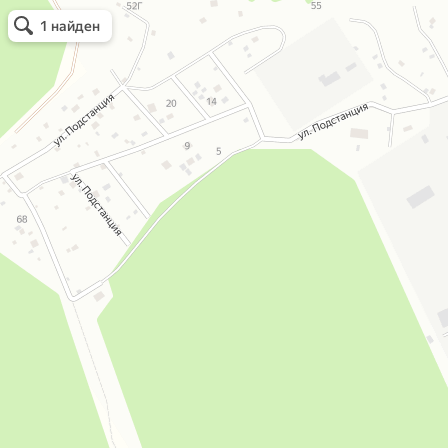
Автошанс
Автошкола
Открыть в Картах
1 найден