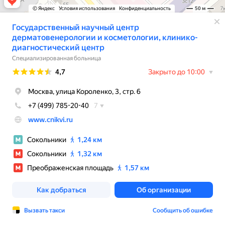
© Яндекс
Условия использования
Конфиденциальность
50 м
Государственный научный центр
дерматовенерологии и косметологии, клинико-
диагностический центр
Специализированная больница
Рейтинг
4,7
Закрыто до 10:00
Москва, улица Короленко, 3, стр. 6
+7 (499) 785-20-40
7
www.cnikvi.ru
Сокольники
1,24 км
Сокольники
1,32 км
Преображенская площадь
1,57 км
Как добраться
Об организации
Вызвать такси
Сообщить об ошибке