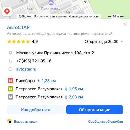
© Яндекс
Условия использования
Конфиденциальность
50 м
АвтоСТАР
Автосервис, автотехцентр, автодиагностика, ремонт двигателей
Рейтинг
4,9
Открыто до 20:00
Москва, улица Прянишникова, 19А, стр. 2
+7 (495) 721-95-16
avtostar.ru
Лихоборы
1,28 км
Петровско-Разумовская
1,95 км
Петровско-Разумовская
2,03 км
Как добраться
Об организации
Вызвать такси
Сообщить об ошибке