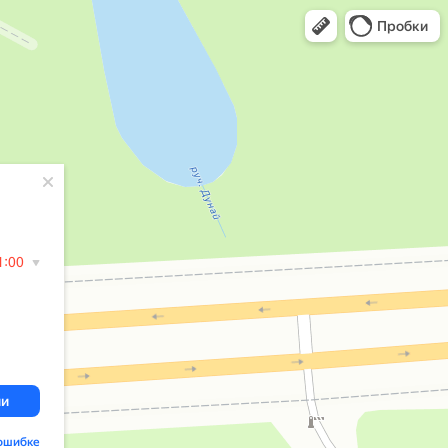
Пробки
1:00
ии
ошибке