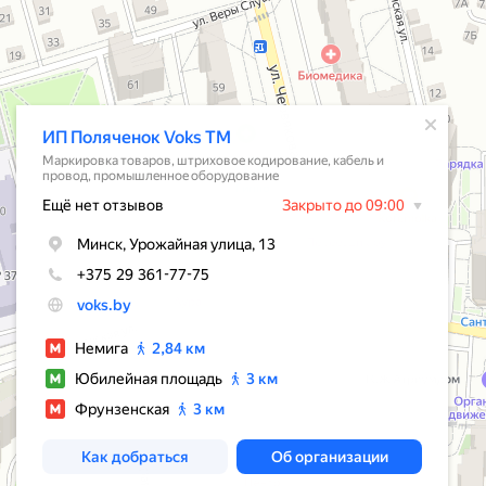
ие
Открылось всплывающее окно
ИП Поляченок Voks TM
Маркировка товаров, штриховое кодирование, кабель и
провод, промышленное оборудование
Ещё нет отзывов
Закрыто до 09:00
Минск, Урожайная улица, 13
+375 29 361-77-75
voks.by
Немига
2,84 км
Юбилейная площадь
3 км
Фрунзенская
3 км
Как добраться
Об организации