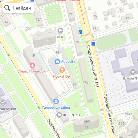
ИП Поляченок Voks TM
Маркировка товаров, штриховое кодирован
Открыть в Картах
1 найден