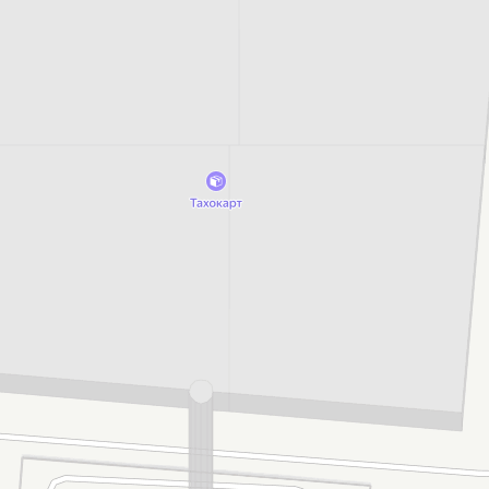
Салит
Литейное производство
Открыть в Картах