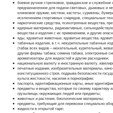
боевое ручное стрелковое, гражданское и служебное 
предназначенное для подачи световых, дымовых и зв
клинковое оружие, кистени, кастеты, сурикены, буме
исключением спортивных снарядов, специальные техн
наркотические средства, психотропные вещества, пре
ядерные материалы, радиоактивные, сильнодействую
вещества и изделия с их применением, и другие опас
яды, ядовитые животные, ядовитые вещества, ядовит
табачные изделия, в т.ч. некурительные табачные из
(табак всех видов – нюхательный, курительный, жеват
другие формы табака; семена табака, электронные сиг
ароматизаторы для жидкостей и другие расходники;
национальную валюту и иностранную валюту, ювелирн
печатные издания, изобразительные материалы, кино-
конституционного строя, подрыва безопасности госуда
культа жестокости, насилия и порнографии;
паспорта, идентификационные карты, иные идентифи
предметы и вещества, которые по своему характеру ил
грузы/вещи, окружающих людей или предметы;
животных и растения, биологические материалы;
предметы, требующие для перевозки специально обо
жидкости в открытой таре;