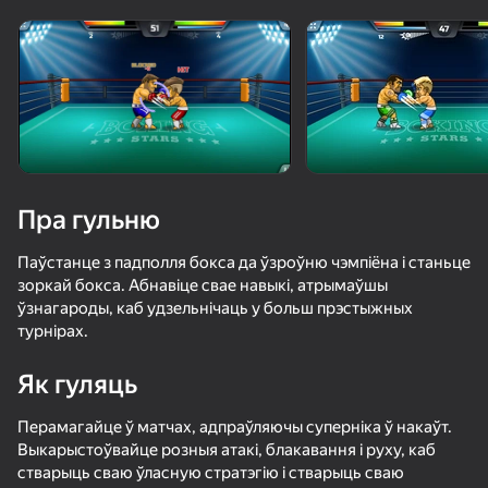
Павярніце прыладу
Гульня працуе толькі ў гарызантальнай
арыентацыі
Пра гульню
Паўстанце з падполля бокса да ўзроўню чэмпіёна і станьце
зоркай бокса. Абнавіце свае навыкі, атрымаўшы
ўзнагароды, каб удзельнічаць у больш прэстыжных
турнірах.
Як гуляць
ГУЛЯЦЬ
Перамагайце ў матчах, адпраўляючы суперніка ў накаўт.
77
64
63
59
Выкарыстоўвайце розныя атакі, блакавання і руху, каб
Обби: накачай мышцы! +1 в секунду
ММА: Арена Боя
School Of Basketball
стварыць сваю ўласную стратэгію і стварыць сваю