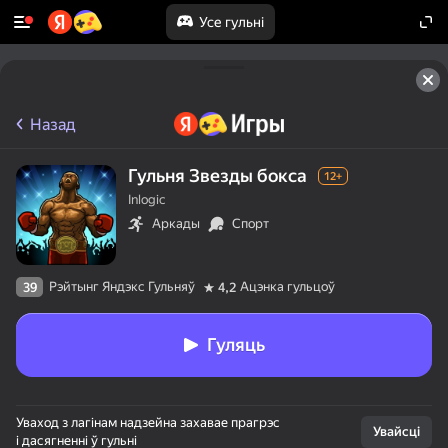
Усе гульні
Назад
Гульня Звезды бокса
12+
Inlogic
Аркады
Спорт
Рэйтынг Яндэкс Гульняў
Ацэнка гульцоў
39
4,2
Гуляць
Уваход з лагінам надзейна захавае прагрэс
Увайсці
і дасягненні ў гульні