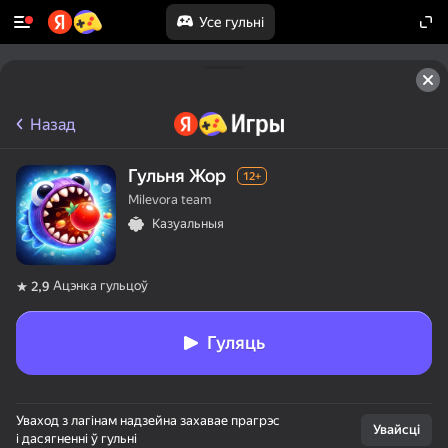
Усе гульні
Назад
Гульня Жор
12+
Milevora team
Казуальныя
Ацэнка гульцоў
2,9
Гуляць
Уваход з лагінам надзейна захавае прагрэс
Увайсці
і дасягненні ў гульні