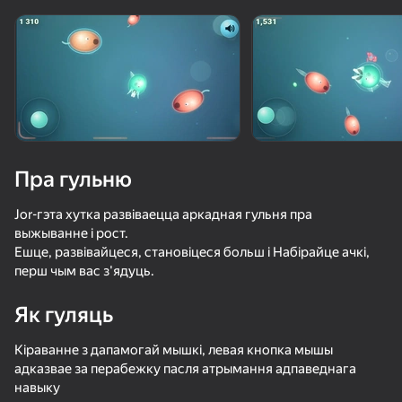
Павярніце прыладу
Гульня працуе толькі ў гарызантальнай
арыентацыі
Пра гульню
Jor-гэта хутка развіваецца аркадная гульня пра
выжыванне і рост.
Ешце, развівайцеся, становіцеся больш і Набірайце ачкі,
перш чым вас з'ядуць.
Як гуляць
ГУЛЯЦЬ
Кіраванне з дапамогай мышкі, левая кнопка мышы
59
49
36
адказвае за перабежку пасля атрымання адпаведнага
Поглоти весь мир!
NFT Simulator
Stack Fire Ball
Apple Worm
навыку