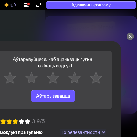
Адключыць рэкламу
50+ тап-гульняў, у якія

гуляюць нават тыя, хто

«не гуляе»
Аўтарызуйцеся, каб ацэньваць гульні
і пакідаць водгукі
Аўтарызавацца
Паглядзець