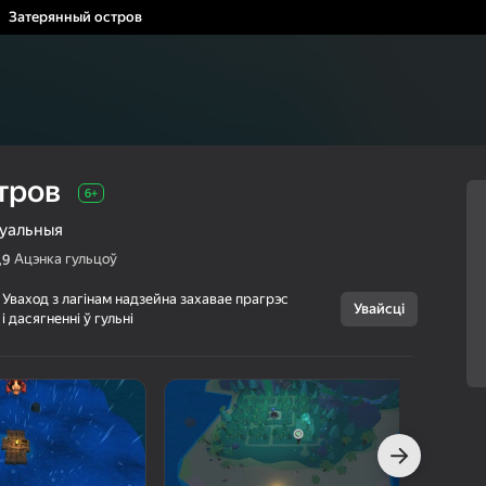
Затерянный остров
тров
6+
уальныя
Ацэнка гульцоў
,9
Уваход з лагінам надзейна захавае прагрэс
Увайсці
і дасягненні ў гульні
Скасаваць
Затерянный
6+
остров
Muhua.io
Прыгоды
Казуальныя
г Яндэкс Гульняў