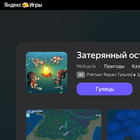
Затерянный ос
Muhua.io
·
Прыгоды
Каз
Рэйтынг Яндэкс Гульняў
41
3
Гуляць
41
Рэйтын