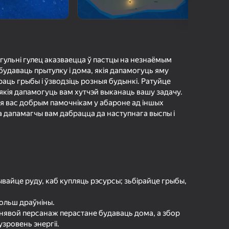
а гульцоў
агінам надзейна
Увайсці
грэс і дасягненні
У гульні гулец аказваецца ў пастцы на незнаёмым
абудаваць прытулку і дома, якія дапамогуць яму
Гуляць
аць грыбы і ўзводзіць розныя будынкі. Ратуйце
якія дапамогуць вам хутчэй выканаць вашу задачу.
ля вас добрым памочнікам у абароне ад іншых
 дапамагчы вам дабрацца да наступнага выспы і
ольш падрабязна аб гульні
ывайце руду, каб купляць рэсурсы; зьбірайце грыбы,
больш драўніны.
льнявой персанаж перастане будаваць дома, а збор
зровень энергіі.