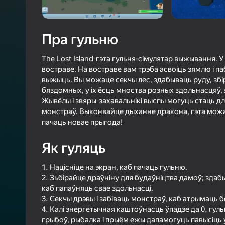
3,9
Ацэнк
Уваход з л
Пра гульню
захавае пра
ў гульні
The Lost Island-гэта гульня-сімулятар выжывання. 
востраве. На востраве вам трэба асвоіць зямлю і п
выжыць. Вы можаце секчы лес, здабываць руду, збір
бяздомных, у іх ёсць мноства розных здольнасцяў, 
Жывёлы і звяры-захавальнікі выспы могуць стаць д
монстраў. Выконвайце дыханне дракона, гэта можа
Б
пачаць новае прыгода!
Як гуляць
1. Націсніце на экран, каб пачаць гульню.
2. Зьбірайце драўніну для будаўніцтва дамоў; здаб
каб папаўняць свае здольнасці.
3. Секчы дрэвы і забіваць монстраў, каб атрымаць 
4. Калі энергетычная каштоўнасць ўпадзе да 0, гу
грыбоў, рыбалка і прыём ежы дапамогуць павысіць у