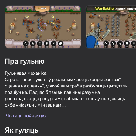
Павярніце прыладу
Гульня працуе толькі ў гарызантальнай
арыентацыі
Пра гульню
Гульнявая механіка:
Стратэгічная гульня ў рэальным часе ў жанры фэнтэзі"
сценка на сценку", у якой вам трэба разбурыць цытадэль
праціўніка. Падчас бітвы вы павінны разумна
распараджацца рэсурсамі, набываць юнітаў і надзяляць
сябе унікальнымі навыкамі.
ГУЛЯЦЬ
Чытаць поўнасцю
Рэжымы гульні:
70
63
73
1) Бітва-класічны рэжым, у якім вы і ваш праціўнік
Як гуляць
Крейзи Стив.io
знаходзіцеся ў роўных умовах. Чым больш эфектыўна ваш
Funny Shooter 2
Армия короля: Масштабная битва