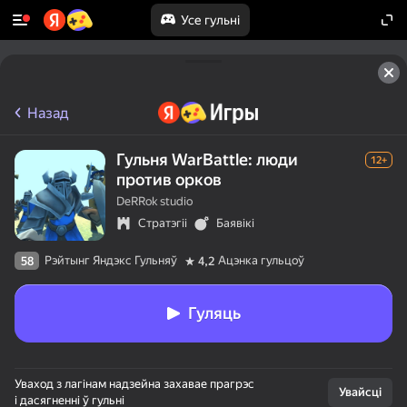
Усе гульні
Назад
Гульня WarBattle: люди
12+
против орков
DeRRok studio
Стратэгіі
Баявікі
Рэйтынг Яндэкс Гульняў
Ацэнка гульцоў
58
4,2
Гуляць
Уваход з лагінам надзейна захавае прагрэс
Увайсці
і дасягненні ў гульні