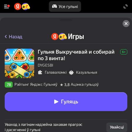
Усе гульні
Назад
Гульня Выкручивай и собирай
6+
по 3 винта!
DYGESBI
Галаваломкі
Казуальныя
Рэйтынг Яндэкс Гульняў
Ацэнка гульцоў
78
3,8
Гуляць
Уваход з лагінам надзейна захавае прагрэс
Увайсці
і дасягненні ў гульні