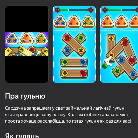
Пра гульню
Сардэчна запрашаем у свет займальнай лагічнай гульні,
якая праверыць вашу логіку. Калі вы любіце галаваломкі і
проста хочаце расслабіцца, то гэтая гульня як раз для вас!
50+ лепшых гульняў, у якія гуляюць

90
89
нават тыя, хто «не гуляе»
Сортировка винтов: спасти птиц
Спасение уток: Удаление винтов
Коробка фруктов: Сортировка и матчинг
Як гуляць