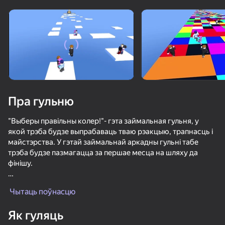
Павярніце прыладу
Гульня працуе толькі ў гарызантальнай
арыентацыі
Пра гульню
"Выберы правільны колер!"- гэта займальная гульня, у
якой трэба будзе выпрабаваць тваю рэакцыю, трапнасць і
майстэрства. У гэтай займальнай аркадны гульні табе
трэба будзе пазмагацца за першае месца на шляху да
фінішу.
ГУЛЯЦЬ
Вам трэба будзе хутка прымаць рашэнні, калі колер плітак
Чытаць поўнасцю
мяняецца выпадковым чынам. У вас абмежаваны час на
кожным этапе. Хутка і дакладна Выбірайце Колер плітак,
Як гуляць
каб не толькі не ўпасці, але і апярэдзіць сваіх супернікаў.