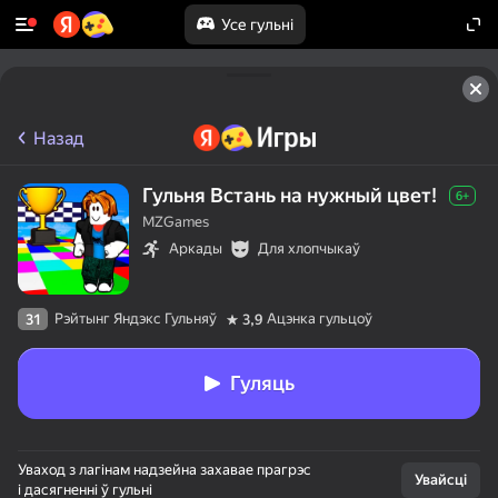
Усе гульні
Назад
Гульня Встань на нужный цвет!
6+
MZGames
Аркады
Для хлопчыкаў
Рэйтынг Яндэкс Гульняў
Ацэнка гульцоў
31
3,9
Гуляць
Уваход з лагінам надзейна захавае прагрэс
Увайсці
і дасягненні ў гульні