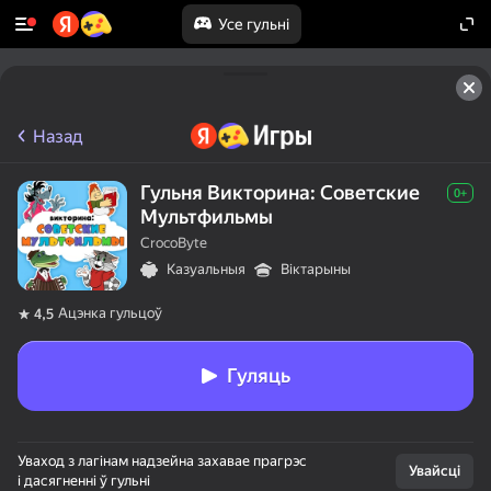
Усе гульні
Назад
Гульня Викторина: Советские
0+
Мультфильмы
CrocoByte
Казуальныя
Віктарыны
Ацэнка гульцоў
4,5
Гуляць
Уваход з лагінам надзейна захавае прагрэс
Увайсці
і дасягненні ў гульні