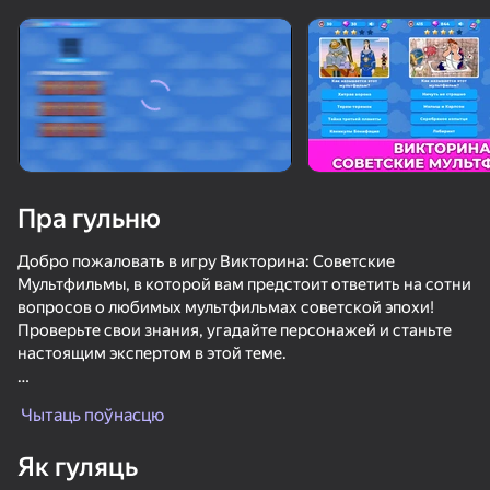
Пра гульню
Добро пожаловать в игру Викторина: Советские
Мультфильмы, в которой вам предстоит ответить на сотни
вопросов о любимых мультфильмах советской эпохи!
Проверьте свои знания, угадайте персонажей и станьте
настоящим экспертом в этой теме.
Но это еще не все! В нашей игре вы можете найти
Чытаць поўнасцю
коллекционные фигурки, которые скрыты в сундуках.
Отвечайте на вопросы викторины, чтобы получить ключи
50+ лепшых гульняў, у якія гуляюць

55
46
Як гуляць
нават тыя, хто «не гуляе»
к сундукам и откройте их все, чтобы найти эти
МКАД: вклинься в поток
Вордис
+1 Жира в Секунду! Ешь и Толстей!