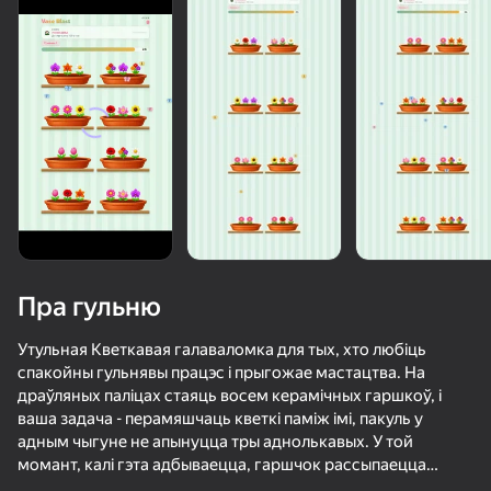
Пра гульню
Утульная Кветкавая галаваломка для тых, хто любіць
спакойны гульнявы працэс і прыгожае мастацтва. На
драўляных паліцах стаяць восем керамічных гаршкоў, і
ваша задача - перамяшчаць кветкі паміж імі, пакуль у
адным чыгуне не апынуцца тры аднолькавых. У той
36
28
58
53
момант, калі гэта адбываецца, гаршчок рассыпаецца
Apple Worm
Тап-баскет: Забивай в кольцо!
Плинко Кликер
Шары Клик
дажджом пялёсткаў-вы зарабляеце акуляры, і