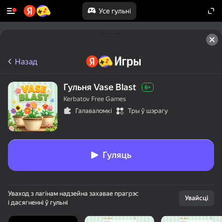
Усе гульні
Назад
Гульня Vase Blast
6+
Kerbatov Free Games
Галаваломкі
Тры ў шэрагу
Гуляць
Уваход з лагінам надзейна захавае прагрэс
Увайсці
і дасягненні ў гульні