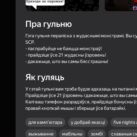
3,1
Ацэнк
Уваход з л
Пра гульню
захавае пра
ў гульні
Гэта гульня-перапіска з жудаснымі монстрамі. Вы су
SCP.
- паспрабуйце не баяцца монстраў!
- прайдзіце ўсе 21 жудасны ўзровень!
- дакажыце, што вы самы бясстрашны!
Б
Як гуляць
У гэтай гульні вам трэба будзе адказаць на пытанн
Прайдзіце ўсе 21 ўзровень і дакажыце, што вы сам
Калі ваш тэлефон разрадзіўся, прайдзіце бонусны ў
правай кнопкай мышы і збярыце ўсе батарэйкі.
для камп’ютара
у добрай якасці
five nights
выжыванне
мабільны
зомбі
схаваныя с