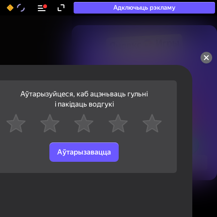
Адключыць рэкламу
50+ тап-гульняў, у якія

гуляюць нават тыя, хто

«не гуляе»
Аўтарызуйцеся, каб ацэньваць гульні
і пакідаць водгукі
Аўтарызавацца
Паглядзець