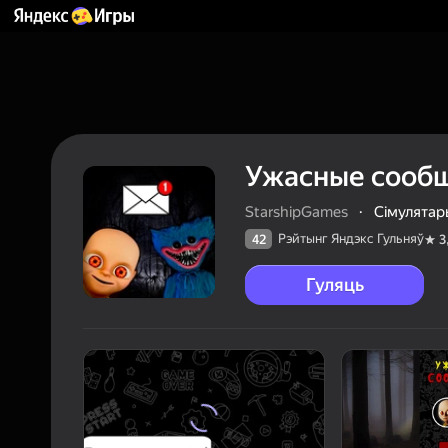
Ужасные сооб
StarshipGames
·
Сімулятар
Рэйтынг Яндэкс Гульняў
42
3
Гуляць
42
Рэйтын