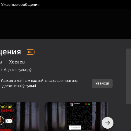
Ужасные сообщения
щения
16+
ы
Хорары
Ацэнка гульцоў
,1
Уваход з лагінам надзейна захавае прагрэс
Увайсці
і дасягненні ў гульні
Скасаваць
Ужасные
16+
сообщения
StarshipGames
Сімулятары
Хорары
г Яндэкс Гульняў