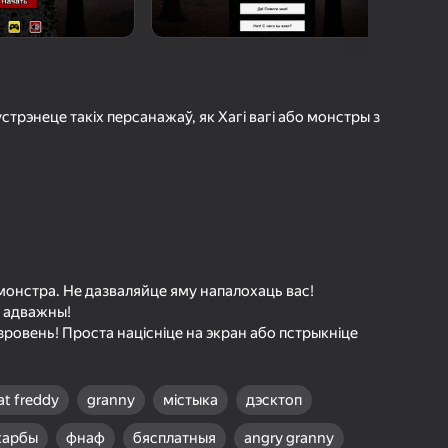
а гульцоў
агінам надзейна
Увайсці
грэс і дасягненні
стрэнеце такіх персанажаў, як Хагі вагі або монстры з
Гуляць
ольш падрабязна аб гульні
і монстра. Не дазваляйце яму напалохаць вас!
ы адважны!
зровень! Проста націсніце на экран або пстрыкніце
 at freddy
granny
містыка
дэсктоп
карбы
фнаф
бясплатныя
angry granny