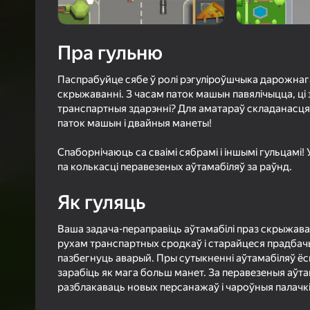
4,4
Ацэнк
Уваход з л
Пра гульню
захавае пра
ў гульні
Паспрабуйце сябе ў ролі рэгуліроўшчыка дарожнага
скрыжаванні. З часам паток машын павялічыцца, ці 
транспартныя здарэнні? Для аматараў складанасця
паток машын і двайныя манеты!
Спаборнічаюць са сваімі сябрамі і іншымі гульцамі
Б
па колькасці перавезеных аўтамабіляў за раўнд.
Як гуляць
Ваша задача-пераправіць аўтамабілі праз скрыжава
рухам транспартных сродкаў і старайцеся прадбачыц
пазбегнуць аварый. Пры сутыкненні аўтамабіляў ёс
зарабіць як мага больш манет. За перавезеныя аўта
разблакаваць новых персанажаў і чароўныя палачкі