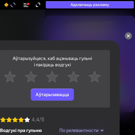
Адключыць рэкламу
50+ тап-гульняў, у якія

гуляюць нават тыя, хто

«не гуляе»
Аўтарызуйцеся, каб ацэньваць гульні
і пакідаць водгукі
Аўтарызавацца
Паглядзець