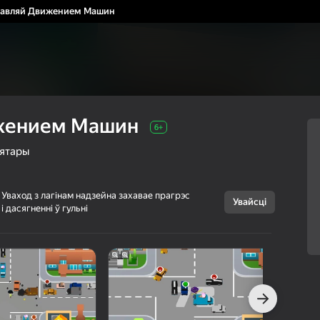
равляй Движением Машин
жением Машин
6+
лятары
Уваход з лагінам надзейна захавае прагрэс
Увайсці
і дасягненні ў гульні
Скасаваць
Управляй
6+
Движением
Машин
fasa
Казуальныя
Сімулятары