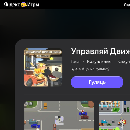
Уп
Управляй Дви
fasa
·
Казуальныя
Сіму
Ацэнка гульцоў
4,4
Гуляць