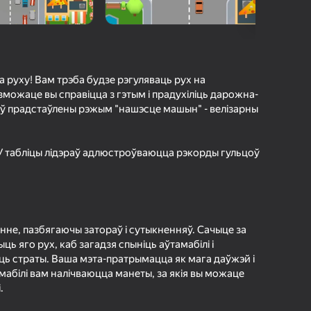
а гульцоў
агінам надзейна
Увайсці
грэс і дасягненні
 руху! Вам трэба будзе рэгуляваць рух на
зможаце вы справіцца з гэтым і прадухіліць дарожна-
Гуляць
ў прадстаўлены рэжым "нашэсце машын" - велізарны
! У табліцы лідэраў адлюстроўваюцца рэкорды гульцоў
ольш падрабязна аб гульні
нне, пазбягаючы затораў і сутыкненняў. Сачыце за
ь яго рух, каб загадзя спыніць аўтамабілі і
ць страты. Ваша мэта-пратрымацца як мага даўжэй і
мабілі вам налічваюцца манеты, за якія вы можаце
.