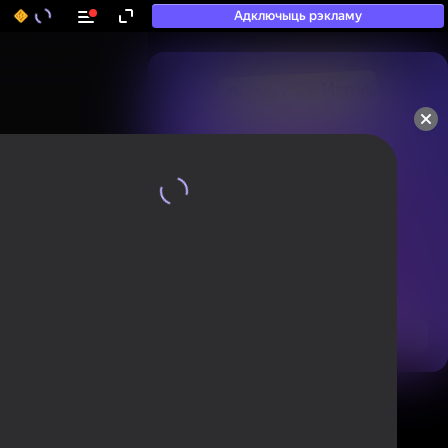
Адключыць рэкламу
50+ тап-гульняў, у якія

гуляюць нават тыя, хто

«не гуляе»
Паглядзець