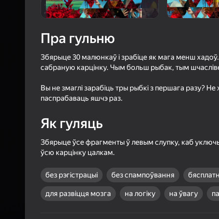
65
Рэйтын
4,8
Ацэнк
Уваход з л
Пра гульню
захавае пра
ў гульні
Збярыце 30 малюнкаў і зрабіце як мага менш хадоў
сабраную карцінку. Чым больш рыбак, тым шчаслів
Вы не змаглі зарабіць тры рыбкі з першага разу? Не
паспрабаваць яшчэ раз.
Б
Як гуляць
Збярыце ўсе фрагменты ў левым слупку, каб уключы
ўсю карцінку цалкам.
без рэгістрацыі
без спампоўвання
бясплат
для развіцця мозга
на логіку
на ўвагу
п