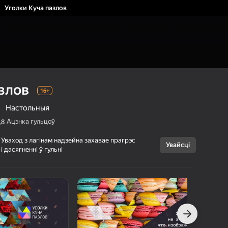
Уголки Куча пазлов
злов
16+
Настольныя
Ацэнка гульцоў
,8
Уваход з лагінам надзейна захавае прагрэс
Увайсці
Скасаваць
і дасягненні ў гульні
Уголки Куча
16+
пазлов
PuzzleHeap
Галаваломкі
Настольныя