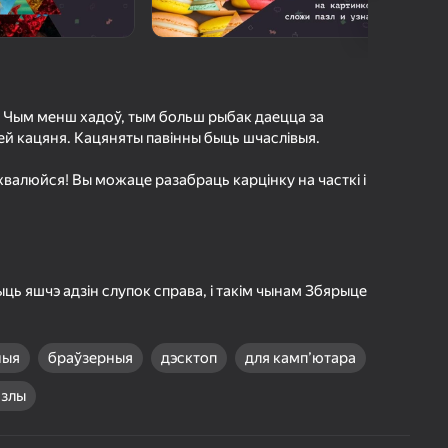
г Яндэкс Гульняў
а гульцоў
агінам надзейна
Увайсці
грэс і дасягненні
. Чым менш хадоў, тым больш рыбак даецца за
ей кацяня. Кацяняты павінны быць шчаслівыя.
Гуляць
 хвалюйся! Вы можаце разабраць карцінку на часткі і
ольш падрабязна аб гульні
ць яшчэ адзін слупок справа, і такім чынам Збярыце
ныя
браўзерныя
дэсктоп
для камп’ютара
азлы