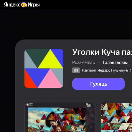
Уголки Куча па
PuzzleHeap
·
Галаваломкі
Рэйтынг Яндэкс Гульняў
65
4
Гуляць