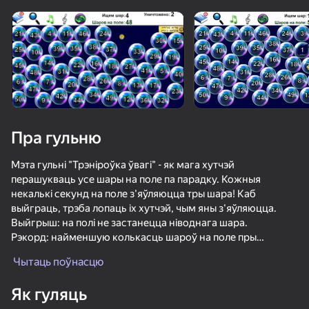
Павярніце прыладу
Гульня працуе толькі ў гарызантальнай
арыентацыі
Пра гульню
Мэта гульні "Трэніроўка ўвагі" - як мага хутчэй
перашукваць усе шары на поле па парадку. Кожныя
некалькі секунд на поле з'яўляюцца тры шара! Каб
выйграць, трэба лопаць іх хутчэй, чым яны з'яўляюцца.
Выйгрыш: на полі не застанецца ніводнага шара.
Рэкорд: найменшую колькасць шароў на поле пры
ГУЛЯЦЬ
знішчэнні апошняга.
Чытаць поўнасцю
Пройгрыш: на поле будзе 70 або больш шароў (просьба не
блытаць: ня шар № 70, а колькасць шароў роўнае 70 з
62
65
68
79
Як гуляць
любымі нумарамі!).
Воздушные Шарики: Надуть и НЕ Лопать!
Pool (Американский бильярд)
Криптограм: буквы и цифры