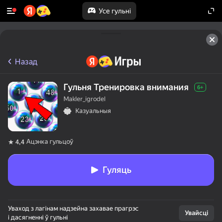
Усе гульні
Назад
Гульня Тренировка внимания
6+
Makler_igrodel
Казуальныя
Ацэнка гульцоў
4,4
Гуляць
Уваход з лагінам надзейна захавае прагрэс
Увайсці
і дасягненні ў гульні