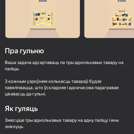
Пра гульню
Ваша задача адсартаваць па тры аднолькавых тавару на
паліцы.
З кожным узроўнем колькасць тавараў будзе
павялічвацца, што ўскладняе і адначасова падагравае
цікавасць да гульні.
Як гуляць
Змесціце тры аднолькавых тавару на адну паліцу і яны
42
34
38
знікнуць.
Ускользни от Лазера
Позвони Метромену
Быстрый и Толстый