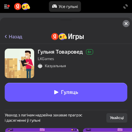
Усе гульні
Назад
Гульня Товаровед
6+
LKGames
Казуальныя
Гуляць
Уваход з лагінам надзейна захавае прагрэс
Увайсці
і дасягненні ў гульні