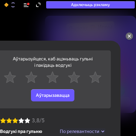
Адключыць рэкламу
50+ тап-гульняў, у якія

гуляюць нават тыя, хто

«не гуляе»
Аўтарызуйцеся, каб ацэньваць гульні
і пакідаць водгукі
Аўтарызавацца
Паглядзець