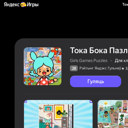
То
Тока Бока Паз
Girls Games Puzzles
·
Для х
Рэйтынг Яндэкс Гульняў
28
3
Гуляць