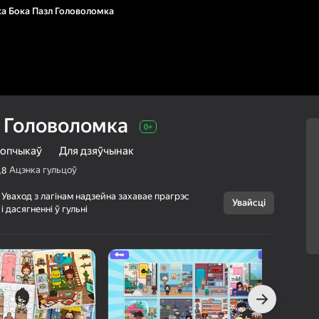
ка Бока Пазл Головоломка
л Головоломка
0+
лопчыкаў
Для дзяўчынак
Ацэнка гульцоў
,8
Уваход з лагінам надзейна захавае прагрэс
Увайсці
Скасаваць
і дасягненні ў гульні
Тока Бока Пазл
0+
Головоломка
Girls Games Puzzles
Для хлопчыкаў
Для дзяўчынак