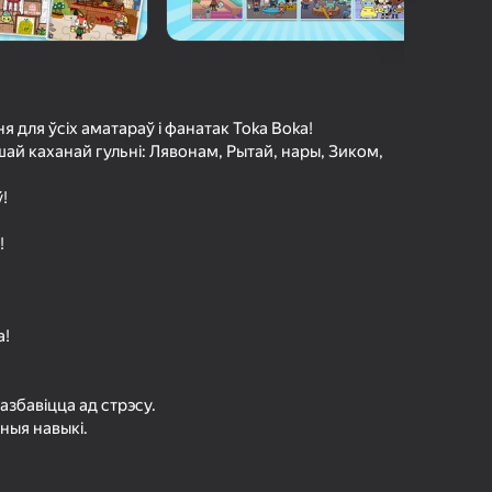
г Яндэкс Гульняў
а гульцоў
агінам надзейна
Увайсці
грэс і дасягненні
ня для ўсіх аматараў і фанатак Toka Boka!
ашай каханай гульні: Лявонам, Рытай, нары, Зиком,
Гуляць
!
!
ольш падрабязна аб гульні
a!
азбавіцца ад стрэсу.
ныя навыкі.