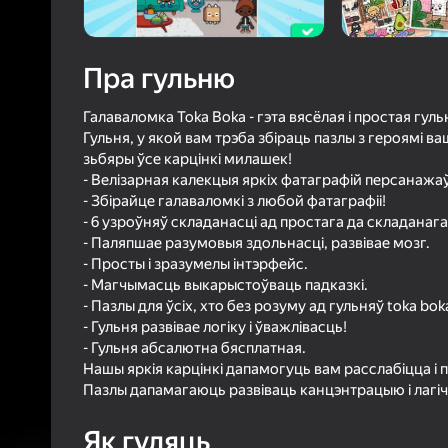
28
Рэйтын
3,8
Ацэнк
Уваход з л
Пра гульню
захавае пра
ў гульні
Галаваломка Toka Boka - гэта вясёлая і простая гуль
Гульня, у якой вам трэба збіраць пазлы з героямі в
зьбяры ўсе карцінкі милашек!
- Велізарная калекцыя яркіх фатаграфій персанажаў
- Збірайце галаваломкі з любой фатаграфіі!
- 6 узроўняў складанасці ад простага да складанага
- Паляпшае разумовыя здольнасці, развівае мозг.
Б
- Просты і зразумелы інтэрфейс.
- Магчымасць выкарыстоўваць падказкі.
- Пазлы для ўсіх, хто без розуму ад гульняў toka bok
- Гульня развівае логіку і ўважлівасць!
- Гульня абсалютна бясплатная.
Нашы яркія карцінкі дапамогуць вам расслабіцца і п
Пазлы дапамагаюць развіваць канцэнтрацыю і лагіч
Як гуляць