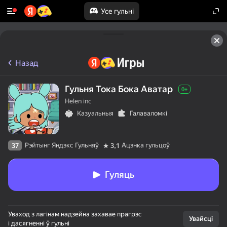
Усе гульні
Назад
Гульня Тока Бока Аватар
0+
Helen inc
Казуальныя
Галаваломкі
Рэйтынг Яндэкс Гульняў
Ацэнка гульцоў
37
3,1
Гуляць
Уваход з лагінам надзейна захавае прагрэс
Увайсці
і дасягненні ў гульні