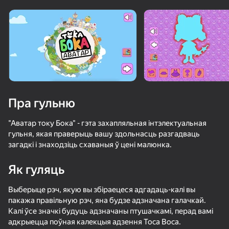
Павярніце прыладу
Гульня працуе толькі ў гарызантальнай
арыентацыі
Загрузка
Пра гульню
"Аватар току Бока" - гэта захапляльная інтэлектуальная
гульня, якая праверыць вашу здольнасць разгадваць
загадкі і знаходзіць схаваныя ў цені малюнка.
Як гуляць
ГУЛЯЦЬ
Выберыце рэч, якую вы збіраецеся адгадаць-калі вы
пакажа правільную рэч, яна будзе адзначана галачкай.
Калі ўсе значкі будуць адзначаны птушачкамі, перад вамі
адкрыецца поўная калекцыя адзення Toca Boca.