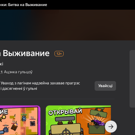
нки: Битва на Выживание
на Выживание
12+
кі
Ацэнка гульцоў
,1
Уваход з лагінам надзейна захавае прагрэс
Увайсці
і дасягненні ў гульні
Скасаваць
Танки: Битва на
12+
Выживание
Горыныч
Аркады
Баявікі
г Яндэкс Гульняў