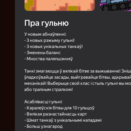
4,1
Ацэнк
Уваход з л
Пра гульню
захавае пра
ў гульні
У новым абнаўленні:
- 3 новых рэжыму гульні!
- 3 новых унікальных танкаў!
- Зменены баланс
- Мноства паляпшэнняў
Б
Танкі змагаюцца ў вялікай бітве за выжыванне! Зні
ўладкоўвайце засады, выйгравайце бітвы, адкрывайц
механікай! Выберыце свой клас і стыль гульні-вы
або трапным стралком!
Асаблівасці гульні:
- Каралеўскія бітвы для 10 гульцоў
- Вялікая разнастайнасць карт
- Шмат танкаў з унікальнымі нападамі
- Больш узнагарод