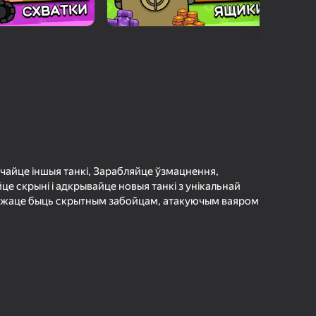
а гульцоў
агінам надзейна
Увайсці
грэс і дасягненні
Гуляць
ольш падрабязна аб гульні
шчайце іншыя танкі, Зарабляйце ўзмацнення,
е скрыні і адкрывайце новыя танкі з унікальнай
 можаце быць скрытным забойцам, атакуючым ваяром