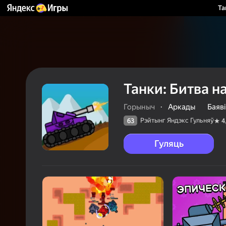
Та
Танки: Битва 
Горыныч
·
Аркады
Баяві
Рэйтынг Яндэкс Гульняў
63
4
Гуляць
63
Рэйтын