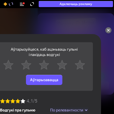
Адключыць рэкламу
50+ тап-гульняў, у якія

гуляюць нават тыя, хто

«не гуляе»
Аўтарызуйцеся, каб ацэньваць гульні
і пакідаць водгукі
Аўтарызавацца
Паглядзець