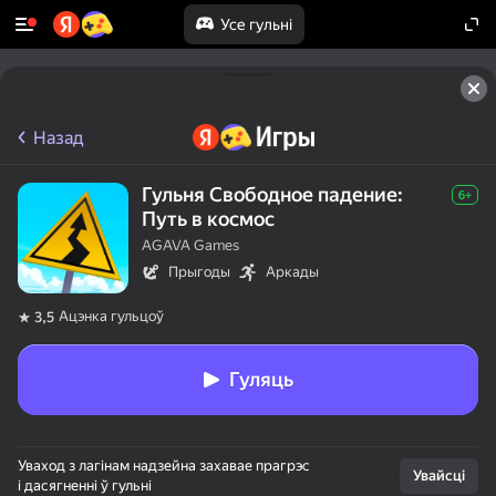
Усе гульні
Назад
Гульня Свободное падение:
6+
Путь в космос
AGAVA Games
Прыгоды
Аркады
Ацэнка гульцоў
3,5
Гуляць
Уваход з лагінам надзейна захавае прагрэс
Увайсці
і дасягненні ў гульні