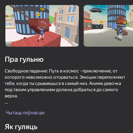
Павярніце прыладу
Гульня працуе толькі ў гарызантальнай
арыентацыі
Пра гульню
Свободное падение: Путь в космос - приключение, от
которого невозможно оторваться. Эмоции переполняют
тебя, когда ты срываешься в самый низ. Аниме девочка
под твоим управлением должна добраться до самого
верха.
ГУЛЯЦЬ
Различные локации! Тебя ждут ковбойская, пиратская,
Чытаць поўнасцю
офисная, облачная локации. Интересные ловушки
поджидают на каждом шагу.
62
47
Як гуляць
Ускользни от Лазера
МКАД: вклинься в поток
Triblox