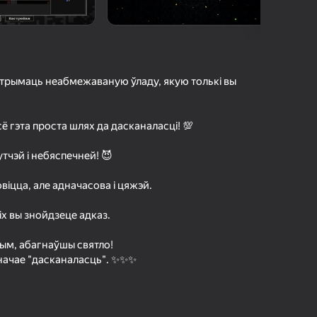
а гульцоў
агінам надзейна
Увайсці
грэс і дасягненні
б атрымаць неабмежаваную ўладу, якую толькі вы
Гуляць
 гэта проста шлях да дасканаласці! 💯
тчэй і небяспечней! 😈
ольш падрабязна аб гульні
віцца, але адначасова і цяжэй.
х вы знойдзеце адказ.
ым, абагнаўшы святло!
значае "дасканаласць". ✨✨✨