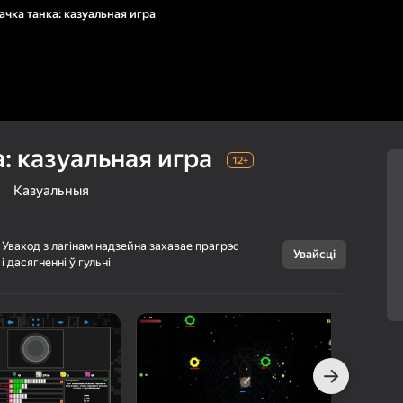
чка танка: казуальная игра
: казуальная игра
12+
Казуальныя
Уваход з лагінам надзейна захавае прагрэс
Увайсці
і дасягненні ў гульні
Скасаваць
Прокачка танка:
12+
казуальная игра
TheCadic
Для хлопчыкаў
Казуальныя