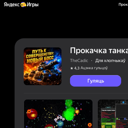
Прока
Прокачка танка
TheCadic
·
Для хлопчыкаў
Ацэнка гульцоў
4,3
Гуляць