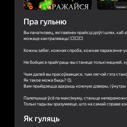
4,3
Ацэнк
Уваход з л
Пра гульню
захавае пра
ў гульні
Вы пачатковец, які павінен прайсці доўгі шлях, ка
можаце кантраляваць! 💥💥💥
Кожны забег, кожная спроба, кожнае паражэнне-усё
Не бойцеся прайграць-вы станеце толькі мацней, ху
Б
Чым далей вы прасоўваецеся, тым лягчэй гэта стано
Як такое можа быць? 🤔
Вам прыйдзецца адкрыць кожную дзверы, і ўнутры і
Палепшыце ўсё па максімуму, станьце непераможн
Толькі тады вы зразумееце, што на самай справе а
Як гуляць