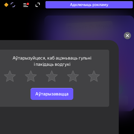
Адключыць рэкламу
50+ тап-гульняў, у якія

гуляюць нават тыя, хто

«не гуляе»
Аўтарызуйцеся, каб ацэньваць гульні
і пакідаць водгукі
Аўтарызавацца
Паглядзець