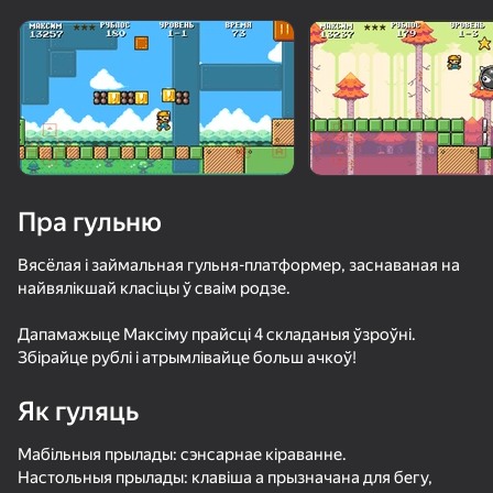
Павярніце прыладу
Гульня працуе толькі ў гарызантальнай
арыентацыі
Пра гульню
Вясёлая і займальная гульня-платформер, заснаваная на
найвялікшай класіцы ў сваім родзе.
Дапамажыце Максіму прайсці 4 складаныя ўзроўні.
Збірайце рублі і атрымлівайце больш ачкоў!
ГУЛЯЦЬ
Як гуляць
61
49
56
41
Мабільныя прылады: сэнсарнае кіраванне.
Хулиганы на скейтах
Stack Fire Ball
Стик Король - Эпическое сражение
Hockey BOS
Настольныя прылады: клавіша a прызначана для бегу,