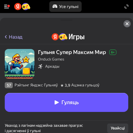
Усе гульні
Назад
Гульня Супер Максим Мир
6+
Onduck Games
Аркады
Рэйтынг Яндэкс Гульняў
Ацэнка гульцоў
57
3,9
Гуляць
Уваход з лагінам надзейна захавае прагрэс
Увайсці
і дасягненні ў гульні