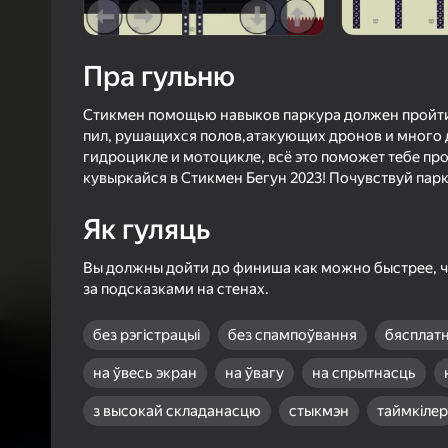
3,7
Ацэнк
Уваход з л
захавае пра
Пра гульню
ў гульні
Стикмен помощью навыков паркура должен пройти
пил, рушащихся полов,атакующих дронов и много др
гидроцикле и мотоцикле, всё это поможет тебе про
кувыркайся в Стикмен Бегун 2023! Почувствуй парк
Як гуляць
Б
Вы должны дойти до финиша как можно быстрее, ч
за подсказками на стенах.
без рэгістрацыі
без спампоўвання
бясплат
на ўвесь экран
на ўвагу
на спрытнасць
з высокай складанасцю
стыкмэн
таймкілер