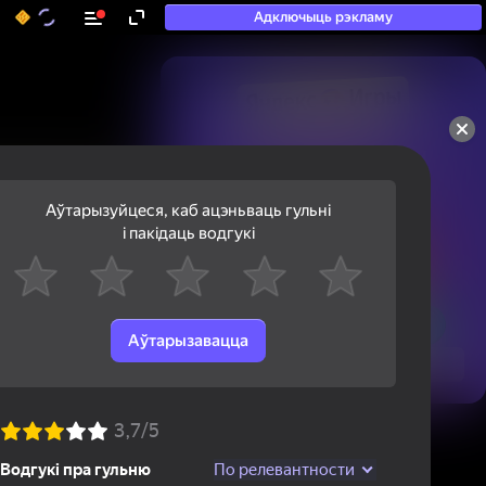
Адключыць рэкламу
50+ тап-гульняў, у якія

гуляюць нават тыя, хто

«не гуляе»
Аўтарызуйцеся, каб ацэньваць гульні
і пакідаць водгукі
Аўтарызавацца
Паглядзець