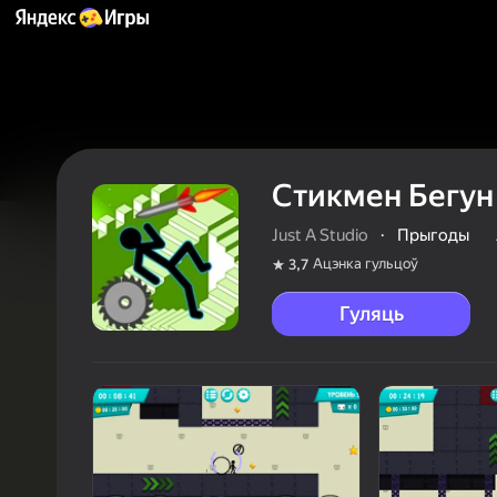
Стикмен Бегун
Just A Studio
·
Прыгоды
Ацэнка гульцоў
3,7
Гуляць