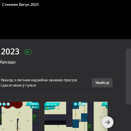
Стикмен Бегун 2023
 2023
0+
Аркады
Уваход з лагінам надзейна захавае прагрэс
Увайсці
і дасягненні ў гульні
Скасаваць
Стикмен Бегун
0+
2023
Just A Studio
Прыгоды
Аркады