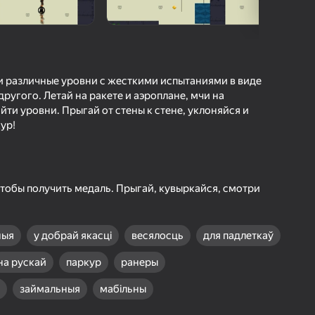
а гульцоў
агінам надзейна
Увайсці
грэс і дасягненні
 различные уровни с жесткими испытаниями в виде
угого. Летай на ракете и аэроплане, мчи на
Гуляць
йти уровни. Прыгай от стены к стене, уклоняйся и
ур!
ольш падрабязна аб гульні
тобы получить медаль. Прыгай, кувыркайся, смотри
ныя
у добрай якасці
весялосць
для падлеткаў
на рускай
паркур
ранеры
займальныя
мабільны