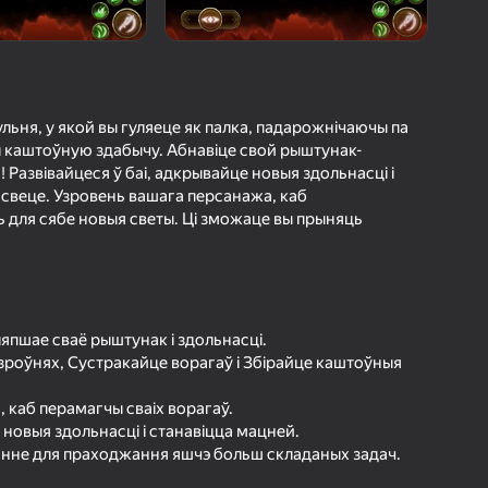
а гульцоў
агінам надзейна
Увайсці
грэс і дасягненні
 гульня, у якой вы гуляеце як палка, падарожнічаючы па
ы каштоўную здабычу. Абнавіце свой рыштунак-
Гуляць
 Развівайцеся ў баі, адкрывайце новыя здольнасці і
 свеце. Узровень вашага персанажа, каб
 для сябе новыя светы. Ці зможаце вы прыняць
ольш падрабязна аб гульні
ляпшае сваё рыштунак і здольнасці.
зроўнях, Сустракайце ворагаў і Збірайце каштоўныя
 каб перамагчы сваіх ворагаў.
новыя здольнасці і станавіцца мацней.
ванне для праходжання яшчэ больш складаных задач.