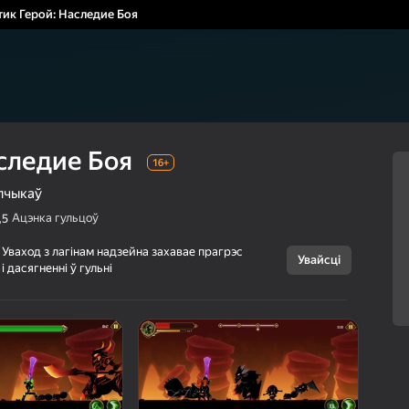
тик Герой: Наследие Боя
следие Боя
16+
пчыкаў
Ацэнка гульцоў
,5
Уваход з лагінам надзейна захавае прагрэс
Увайсці
і дасягненні ў гульні
Скасаваць
Стик Герой:
16+
Наследие Боя
PLOV
Аркады
Для хлопчыкаў
г Яндэкс Гульняў