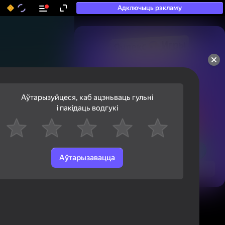
Адключыць рэкламу
50+ тап-гульняў, у якія

гуляюць нават тыя, хто

«не гуляе»
Аўтарызуйцеся, каб ацэньваць гульні
і пакідаць водгукі
Аўтарызавацца
Паглядзець