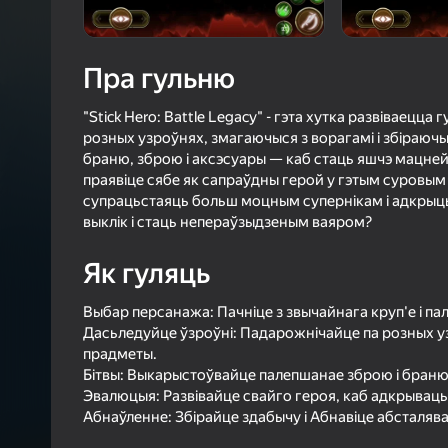
4,5
Ацэнк
Уваход з л
Пра гульню
захавае пра
ў гульні
"Stick Hero: Battle Legacy" - гэта хутка развіваецца
розных узроўнях, змагаючыся з ворагамі і збіраюч
браню, зброю і аксэсуары — каб стаць яшчэ мацней!
праявіце сябе як сапраўдны герой у гэтым суровым
супрацьстаяць больш моцным супернікам і адкрыць
выклік і стаць непераўзыдзеным ваяром?
Б
Як гуляць
Выбар персанажа: Пачніце з звычайнага круп'е і па
Дасьледуйце ўзроўні: Падарожнічайце па розных у
прадметы.
Бітвы: Выкарыстоўвайце палепшанае зброю і браню,
Эвалюцыя: Развівайце свайго героя, каб адкрываць 
Абнаўленне: Збірайце здабычу і Абнавіце абсталя