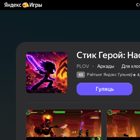
С
Стик Герой: На
PLOV
·
Аркады
Для хло
Рэйтынг Яндэкс Гульняў
65
4
Гуляць
65
Рэйтын