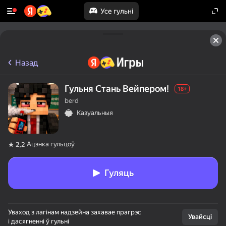
Усе гульні
Назад
Гульня Стань Вейпером!
18+
berd
Казуальныя
Ацэнка гульцоў
2,2
Гуляць
Уваход з лагінам надзейна захавае прагрэс
Увайсці
і дасягненні ў гульні