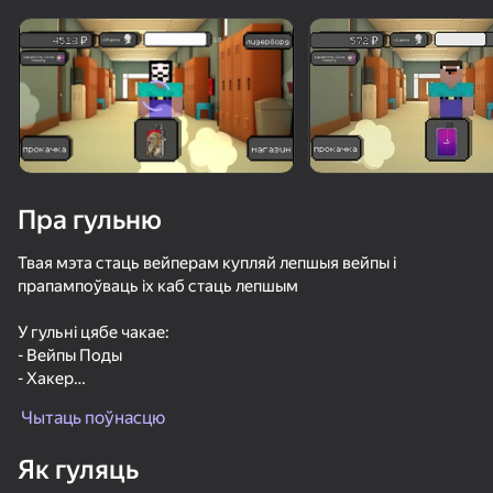
Павярніце прыладу
Гульня працуе толькі ў гарызантальнай
арыентацыі
Пра гульню
Твая мэта стаць вейперам купляй лепшыя вейпы і
прапампоўваць іх каб стаць лепшым
У гульні цябе чакае:
- Вейпы Поды
- Хакер
ГУЛЯЦЬ
- Крама вешей вейпера
Чытаць поўнасцю
- Лідарборды
- Прапампоўка
61
68
71
51
Як гуляць
Тайна Убийства 2 Онлайн
Гладиаторы: Битва Титанов
Mine Pixel Shooter
Тайна убий