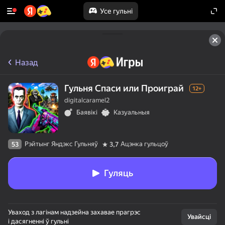
Усе гульні
Назад
Гульня Спаси или Проиграй
12+
digitalcaramel2
Баявікі
Казуальныя
Рэйтынг Яндэкс Гульняў
Ацэнка гульцоў
53
3,7
Гуляць
Уваход з лагінам надзейна захавае прагрэс
Увайсці
і дасягненні ў гульні