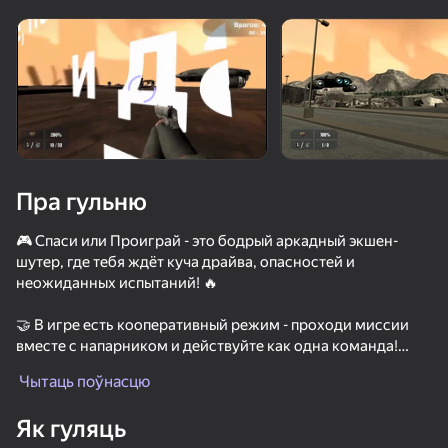
Павярніце прыладу
Гульня працуе толькі ў гарызантальнай
арыентацыі
Пра гульню
🎮 Спаси или Проиграй - это бодрый аркадный экшен-
шутер, где тебя ждёт куча драйва, опасностей и
неожиданных испытаний! 🔥
🤝 В игре есть кооперативный режим - проходи миссии
вместе с напарником и действуйте как одна команда!
ГУЛЯЦЬ
Чытаць поўнасцю
Ты играешь за камерамена 📸: пробирайся через
препятствия, решай головоломки 🧩 и отбивайся от
Як гуляць
врагов Скибиди, которые пытаются остановить вас на